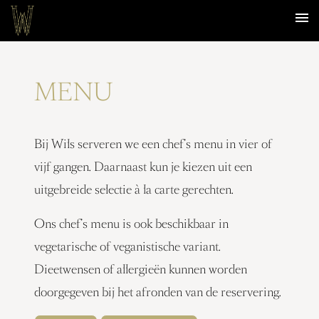
MENU
PRIVATE EVENTS
RESERVEREN
OVER
CONTACT
WILS AT THE FARM
EN
NL
MENU
Bij Wils serveren we een chef’s menu in vier of
vijf gangen. Daarnaast kun je kiezen uit een
uitgebreide selectie à la carte gerechten.
Ons chef’s menu is ook beschikbaar in
vegetarische of veganistische variant.
Dieetwensen of allergieën kunnen worden
doorgegeven bij het afronden van de reservering.